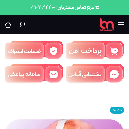
☎️ مرکز تماس مشتریان : 91094400-021
خدمت