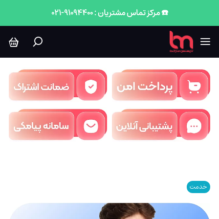
☎️ مرکز تماس مشتریان : 91094400-021
خدمت