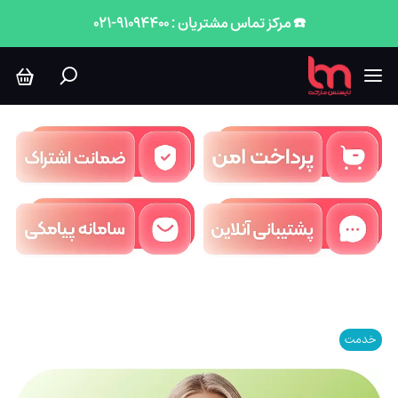
☎️ مرکز تماس مشتریان : 91094400-021
خدمت