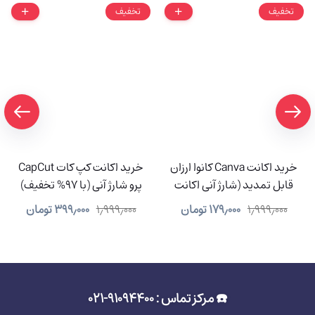
تخفیف
تخفیف
خرید اکانت Canva کانوا ارزان
خرید اکانت کپ کات CapCut
قابل تمدید (شارژ آنی اکانت
پرو شارژ آنی (با 97% تخفیف)
شما)
۱٫۹۹۹٫۰۰۰
۱۷۹٫۰۰۰
تومان
۱٫۹۹۹٫۰۰۰
۳۹۹٫۰۰۰
تومان
☎️ مرکز تماس : 91094400-021