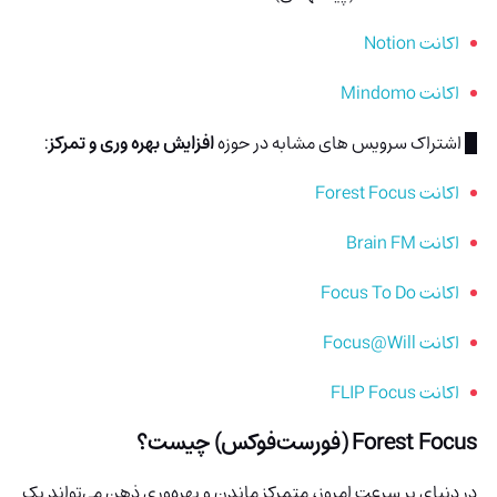
اکانت Notion
اکانت Mindomo
█ اشتراک سرویس های مشابه در حوزه
افزایش بهره وری و تمرکز
:
اکانت Forest Focus
اکانت Brain FM
اکانت Focus To Do
اکانت Focus@Will
اکانت FLIP Focus
Forest Focus (فورست‌فوکس)
چیست؟
در دنیای پر سرعت امروز، متمرکز ماندن و بهره‌وری ذهن می‌تواند یک