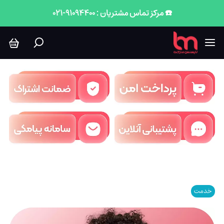
☎️ مرکز تماس مشتریان : 91094400-021
خدمت