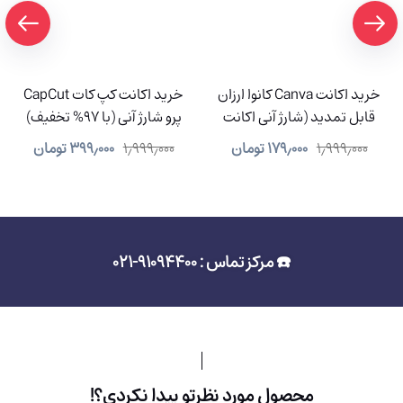
خرید اکانت Canva کانوا ارزان
خرید اکانت کپ کات CapCut
قابل تمدید (شارژ آنی اکانت
پرو شارژ آنی (با 97% تخفیف)
شما)
۱٫۹۹۹٫۰۰۰
۱۷۹٫۰۰۰
تومان
۱٫۹۹۹٫۰۰۰
۳۹۹٫۰۰۰
تومان
☎️ مرکز تماس : 91094400-021
محصول مورد نظرتو پیدا نکردی؟!