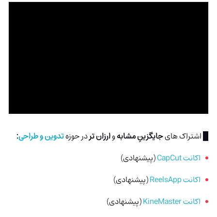
█ اشتراک های
جایگزینِ مشابه
و
ارزان تر
در حوزه
تدوین و طراحی
:
اکانت CapCut
(پیشنهادی)
اکانت ReelsApp
(پیشنهادی)
اکانت KineMaster
(پیشنهادی)