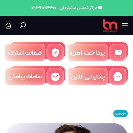
☎️ مرکز تماس مشتریان : 91094400-021
خدمت