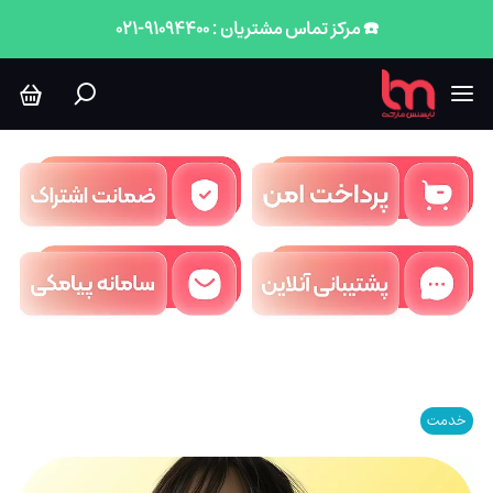
☎️ مرکز تماس مشتریان : 91094400-021
خدمت