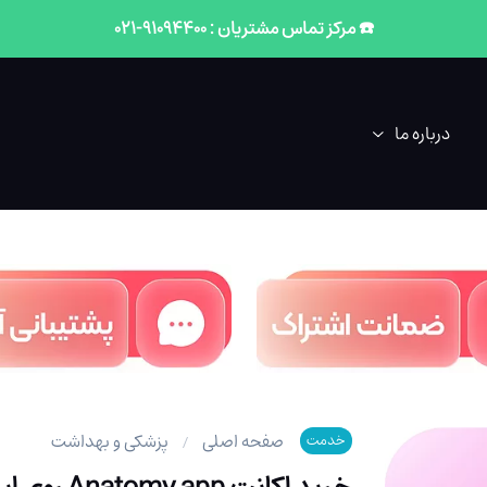
☎️ مرکز تماس مشتریان : 91094400-021
درباره ما
صفحه اصلی
پزشکی و بهداشت
خدمت