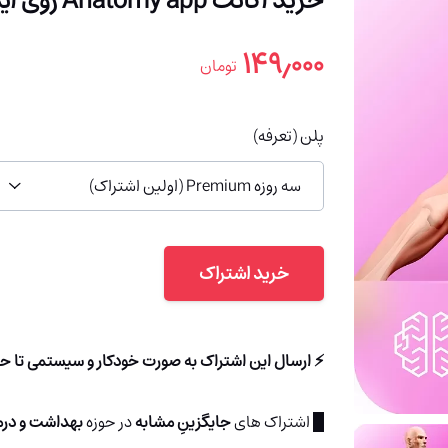
خرید اکانت Anatomy app روی ایمیل شما (با 91% تخفیف)
۱۴۹٫۰۰۰
تومان
پلن (تعرفه)
سه روزه Premium (اولین اشتراک)
خرید اشتراک
⚡ ارسال این اشتراک به صورت خودکار و سیستمی تا حداکثر 3 دقیقه به ایمیل شما ارسال خو
█ اشتراک های
جایگزینِ مشابه
در حوزه
بهداشت و درم