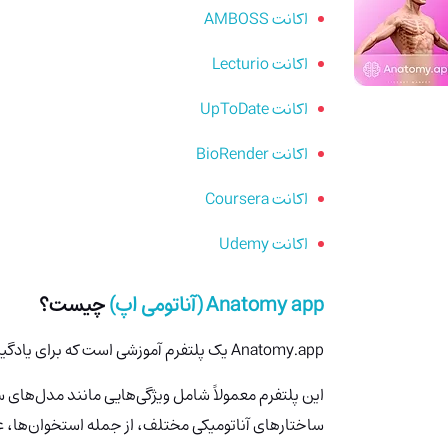
اکانت AMBOSS
اکانت Lecturio
اکانت UpToDate
اکانت BioRender
اکانت Coursera
اکانت Udemy
Anatomy app (آناتومی اپ)
چیست؟
Anatomy.app
یک پلتفرم آموزشی است که برای یادگی
این پلتفرم معمولاً شامل ویژگی‌هایی مانند مدل‌های س
ساختارهای آناتومیکی مختلف، از جمله استخوان‌ها، عضل