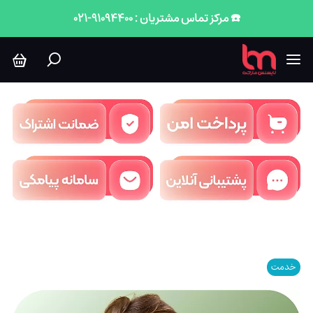
☎️ مرکز تماس مشتریان : 91094400-021
خدمت