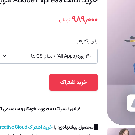
خرید اکانت Adobe Express ادوبی اکسپرس پرمیوم (ارزان)
۹۸۹٫۰۰۰
تومان
پلن (تعرفه)
30 روزه (All Apps) / تمام OS ها
خرید اشتراک
⚡ این اشتراک به صورت خودکار و سیستمی تا حداکثر 3 دقیقه به ایمیل شما ارس
█ محصول پیشنهادی:
با
خرید اشتراک Adobe Creative Cloud