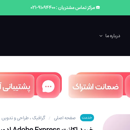
☎️ مرکز تماس مشتریان : 91094400-021
درباره ما
صفحه اصلی
گرافیک ، طراحی و تدوین
خدمت