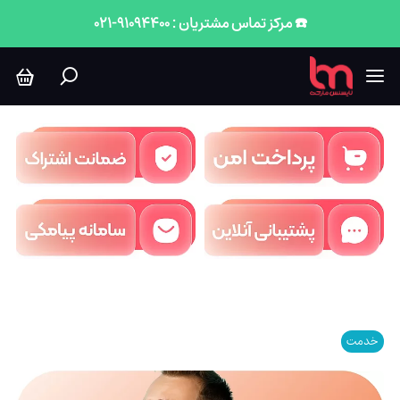
☎️ مرکز تماس مشتریان : 91094400-021
خدمت