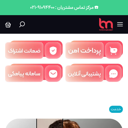
☎️ مرکز تماس مشتریان : 91094400-021
خدمت