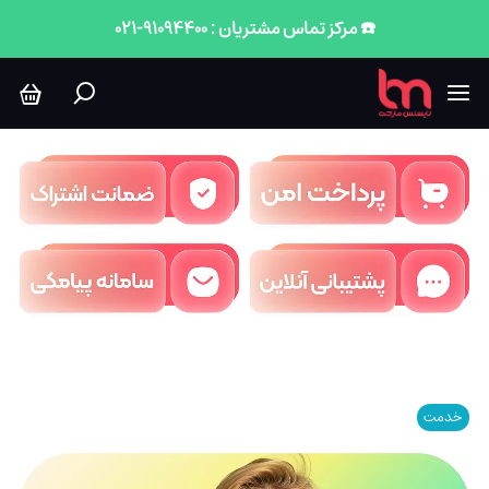
☎️ مرکز تماس مشتریان : 91094400-021
خدمت