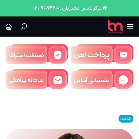
☎️ مرکز تماس مشتریان : 91094400-021
خدمت