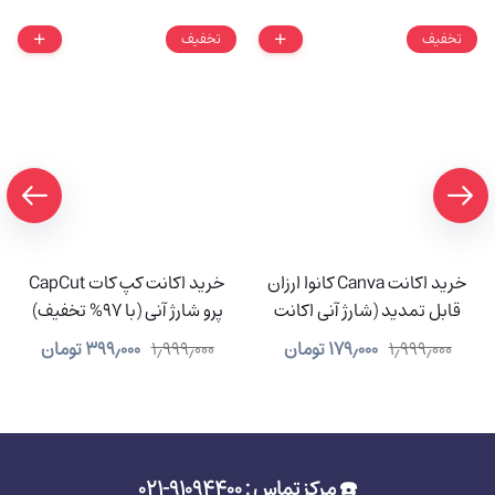
تخفیف
تخفیف
خرید اکانت Canva کانوا ارزان
خرید اکانت کپ کات CapCut
قابل تمدید (شارژ آنی اکانت
پرو شارژ آنی (با 97% تخفیف)
شما)
۱٫۹۹۹٫۰۰۰
۱۷۹٫۰۰۰
تومان
۱٫۹۹۹٫۰۰۰
۳۹۹٫۰۰۰
تومان
☎️ مرکز تماس : 91094400-021