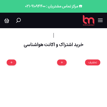
هواشناسی
☎️ مرکز تماس مشتریان : 91094400-021
خرید اشتراک و اکانت هواشناسی
تخفیف