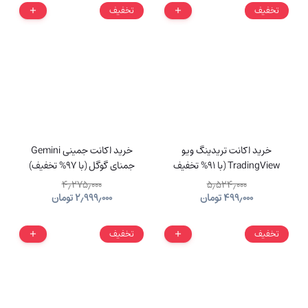
تخفیف
تخفیف
خرید اکانت تریدینگ ویو
خرید اکانت جمینی Gemini
TradingView (با 91% تخفیف
جمنای گوگل (با 97% تخفیف)
ویژه)
۴٫۲۷۵٫۰۰۰
۵٫۵۲۴٫۰۰۰
۴۹۹٫۰۰۰
تومان
۲٫۹۹۹٫۰۰۰
تومان
تخفیف
تخفیف