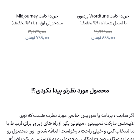
خرید اکانت Wordtune وردتون
خرید اکانت Midjourney
با ایمیل شما (با 91% تخفیف)
میدجورنی ارزان (با 91% تخفیف)
۳٫۶۳۹٫۰۰۰
۱۶٫۹۹۹٫۰۰۰
۸۹۹٫۰۰۰
تومان
۷۹۹٫۰۰۰
تومان
محصول مورد نظرتو پیدا نکردی؟!
اگر سایت ، برنامه یا سرویس خاصی مورد نظرت هست که توی
لایسنس مارکت نمیبینی ، میتونی یکی از راه های زیر رو برای ارتباط با
ما انتخاب کنی و خیلی راحت درخواست اضافه شدن اون محصول رو
به ما بدی تا در صورت امکان ، محصول رو به لایسنس مارکت اضافه