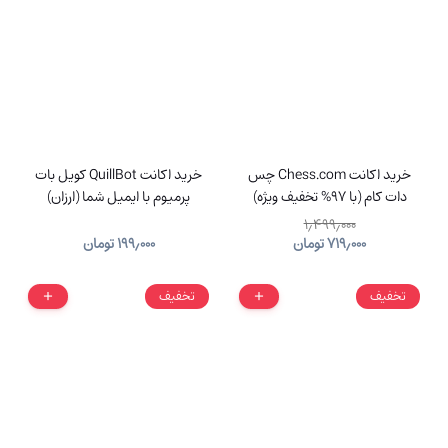
خرید اکانت Chess.com چس
خرید اکانت QuillBot کویل بات
دات کام (با 97% تخفیف ویژه)
پرمیوم با ایمیل شما (ارزان)
۱٫۴۹۹٫۰۰۰
۷۱۹٫۰۰۰
تومان
۱۹۹٫۰۰۰
تومان
تخفیف
تخفیف